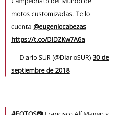
Campeonato del Mundo de
HOME
motos customizadas. Te lo
cuenta
@eugeniocabezas
ABOUT
https://t.co/DiDZKw7A6a
AWARDS
— Diario SUR (@DiarioSUR)
30 de
GALLERY
septiembre de 2018
PRESS
VIDEOS
#FOTOS
📷 Francisco Alí Manen y