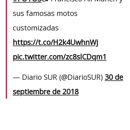
BLOG
sus famosas motos
CONTACT
customizadas
https://t.co/H2k4UwhnWj
SPANISH
pic.twitter.com/zc8slCDqm1
— Diario SUR (@DiarioSUR)
30 de
septiembre de 2018